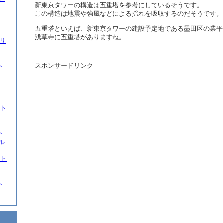
新東京タワーの構造は五重塔を参考にしているそうです。
この構造は地震や強風などによる揺れを吸収するのだそうです。
五重塔といえば、新東京タワーの建設予定地である墨田区の業平
浅草寺に五重塔がありますね。
ツリ
スポンサードリンク
ト
ート
ト
ル
ート
ト