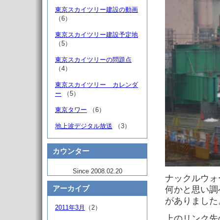
東京スカイツリー建設の動画
（6）
東京スカイツリー建設予定地
（5）
東京スカイツリーの問題点
（4）
東京スカイツリー カレンダ
ー
（5）
東京タワー
（6）
地上波デジタル放送
（3）
カウンター
Since 2008.02.20
ナックルウォ
何かと思い調
アーカイブ
がありました
2011年3月
（2）
上のリンク先